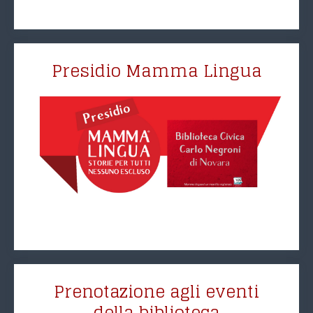
Presidio Mamma Lingua
Prenotazione agli eventi
della biblioteca