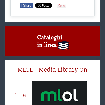
f
Share
MLOL - Media Library On
Line