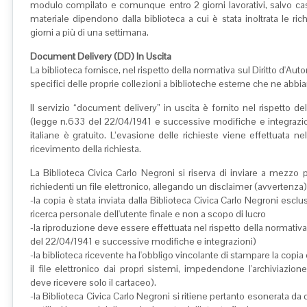
modulo compilato e comunque entro 2 giorni lavorativi, salvo casi p
materiale dipendono dalla biblioteca a cui è stata inoltrata le ri
giorni a più di una settimana.
Document Delivery (DD) In Uscita
La biblioteca fornisce, nel rispetto della normativa sul Diritto d'Aut
specifici delle proprie collezioni a biblioteche esterne che ne abbian
Il servizio “document delivery” in uscita è fornito nel rispetto del
(legge n.633 del 22/04/1941 e successive modifiche e integrazioni
italiane è gratuito. L’evasione delle richieste viene effettuata 
ricevimento della richiesta.
La Biblioteca Civica Carlo Negroni si riserva di inviare a mezzo p
richiedenti un file elettronico, allegando un disclaimer (avvertenza) 
-la copia è stata inviata dalla Biblioteca Civica Carlo Negroni esclu
ricerca personale dell'utente finale e non a scopo di lucro
-la riproduzione deve essere effettuata nel rispetto della normativa
del 22/04/1941 e successive modifiche e integrazioni)
-la biblioteca ricevente ha l'obbligo vincolante di stampare la co
il file elettronico dai propri sistemi, impedendone l'archiviazione 
deve ricevere solo il cartaceo).
-la Biblioteca Civica Carlo Negroni si ritiene pertanto esonerata da