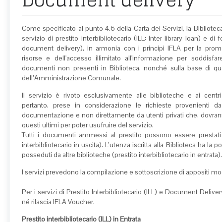
Come specificato al punto 4.6 della Carta dei Servizi, la Biblioteca
servizio di prestito interbibliotecario (ILL: Inter library loan) e di f
document delivery), in armonia con i principi IFLA per la prom
risorse e dell'accesso illimitato all'informazione per soddis
documenti non presenti in Biblioteca, nonché sulla base di qu
dell’Amministrazione Comunale.
Il servizio è rivoto esclusivamente alle biblioteche e ai cent
pertanto, prese in considerazione le richieste provenienti da a
documentazione e non direttamente da utenti privati che, dovran
questi ultimi per poter usufruire del servizio.
Tutti i documenti ammessi al prestito possono essere prestati 
interbibliotecario in uscita). L’utenza iscritta alla Biblioteca ha la 
posseduti da altre biblioteche (prestito interbibliotecario in entrata).
I servizi prevedono la compilazione e sottoscrizione di appositi mo
Per i servizi di Prestito Interbibliotecario (ILL) e Document Delive
né rilascia IFLA Voucher.
Prestito interbibliotecario (ILL) in Entrata