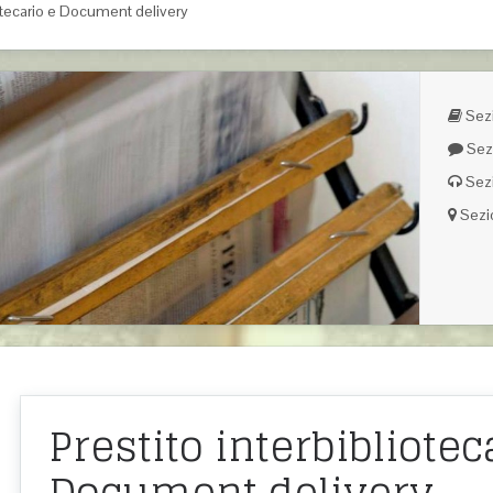
iotecario e Document delivery
Sezi
Sez
Sez
Sezi
Prestito interbibliotec
Document delivery