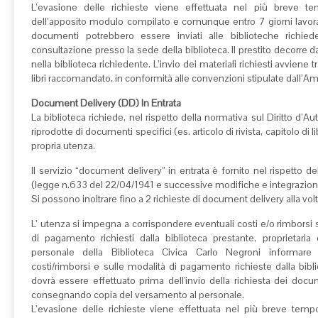
L’evasione delle richieste viene effettuata nel più breve t
dell’apposito modulo compilato e comunque entro 7 giorni lavorativ
documenti potrebbero essere inviati alle biblioteche richiede
consultazione presso la sede della biblioteca. Il prestito decorre d
nella biblioteca richiedente. L’invio dei materiali richiesti avvien
libri raccomandato, in conformità alle convenzioni stipulate dall’A
Document Delivery (DD) In Entrata
La biblioteca richiede, nel rispetto della normativa sul Diritto d’A
riprodotte di documenti specifici (es. articolo di rivista, capitolo di li
propria utenza.
Il servizio “document delivery” in entrata è fornito nel rispetto de
(legge n.633 del 22/04/1941 e successive modifiche e integrazioni
Si possono inoltrare fino a 2 richieste di document delivery alla vol
L’ utenza si impegna a corrispondere eventuali costi e/o rimborsi
di pagamento richiesti dalla biblioteca prestante, proprietar
personale della Biblioteca Civica Carlo Negroni informare
costi/rimborsi e sulle modalità di pagamento richieste dalla bibl
dovrà essere effettuato prima dell'invio della richiesta dei docume
consegnando copia del versamento al personale.
L’evasione delle richieste viene effettuata nel più breve temp