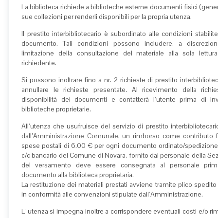
La biblioteca richiede a biblioteche esterne documenti fisici (gener
sue collezioni per renderli disponibili per la propria utenza.
Il prestito interbibliotecario è subordinato alle condizioni stabilite
documento. Tali condizioni possono includere, a discrezione 
limitazione della consultazione del materiale alla sola lettu
richiedente.
Si possono inoltrare fino a nr. 2 richieste di prestito interbibliot
annullare le richieste presentate. Al ricevimento della richie
disponibilità dei documenti e contatterà l’utente prima di invi
biblioteche proprietarie.
All’utenza che usufruisce del servizio di prestito interbibliotecari
dall’Amministrazione Comunale, un rimborso come contributo for
spese postali di 6.00 € per ogni documento ordinato/spedizione,
c/c bancario del Comune di Novara, fornito dal personale della Se
del versamento deve essere consegnata al personale prima d
documento alla biblioteca proprietaria.
La restituzione dei materiali prestati avviene tramite plico spedi
in conformità alle convenzioni stipulate dall’Amministrazione.
L’ utenza si impegna inoltre a corrispondere eventuali costi e/o ri