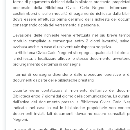
forma di pagamento richiesti dalla biblioteca prestante, propriet
personale della Biblioteca Civica Carlo Negroni informare
costi/rimborsi e sulle modalità di pagamento richieste dalla bibl
dovrà essere effettuato prima dell'invio della richiesta del docume
consegnando copia del versamento al personale.
L’evasione delle richieste viene effettuata nel più breve temp
modulo compilato e comunque entro 2 giorni lavorativi, salvo c
avvisata anche in caso di un'eventuale risposta negativa.
La Biblioteca Civica Carlo Negroni si impegna, qualora la bibliote
la richiesta, a localizzare altrove lo stesso documento, avverte
prolungamento dei tempi di consegna.
I tempi di consegna dipendono dalle procedure operative e da
documenti da parte delle biblioteche prestanti.
L’utente viene contattato/a al momento dell’arrivo del docume
Biblioteca entro 7 giorni dal giorno della comunicazione. La durata 
dall’arrivo del documento presso la Biblioteca Civica Carlo N
indicato, nel caso in cui le biblioteche proprietarie non conce
documenti inviati, tali documenti dovranno essere consultati pr
Negroni.
In caso di mancato ritiro, il documento è restituito alla biblioteca