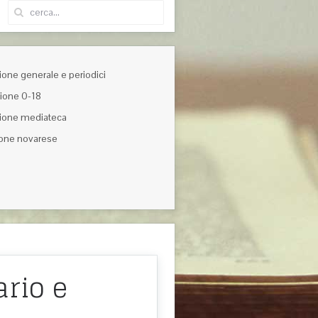
one generale e periodici
ione 0-18
ione mediateca
one novarese
ario e