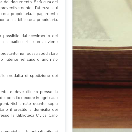
aria del documento. Sarà cura del
 preventivamente l’utenza sui
ioteca proprietaria. Il pagamento
nto alla biblioteca proprietaria,
o possibile dal ricevimento del
asi particolari. L’utenza viene
ca prestante non possa soddisfare
ndo l’utente nel caso di anomalo
lle modalità di spedizione dei
nto e deve ritirarlo presso la
del prestito decorre in ogni caso
egroni. Richiamato quanto sopra
dano il prestito a domicilio dei
esso la Biblioteca Civica Carlo
 proprietaria. Eventuali reiterari