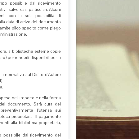
empo possibile dal ricevimento
i, salvo casi particolari. Alcuni
nti con la sola possibilità di
alla data di arrivo del documento
e tramite plico spedito come piego
mministrazione.
utore, a biblioteche esterne copie
bro) per renderli disponibili per la
lla normativa sul Diritto d'Autore
).
ta.
 spese nell’importo e nella forma
ia del documento. Sarà cura del
 preventivamente l’utenza sui
ioteca proprietaria. Il pagamento
nti alla biblioteca proprietaria,
o possibile dal ricevimento del