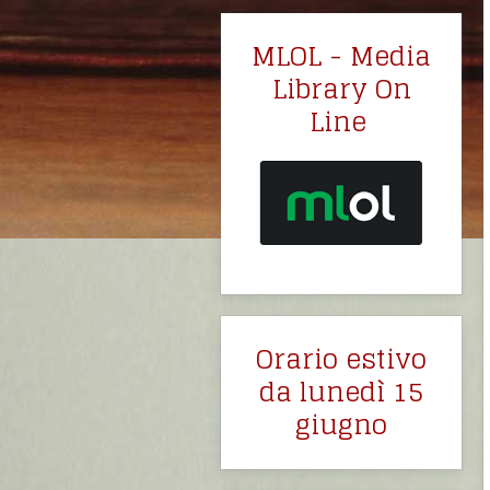
MLOL - Media
Library On
Line
Orario estivo
da lunedì 15
giugno