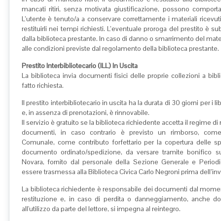
mancati ritiri, senza motivata giustificazione, possono comport
L’utente è tenuto/a a conservare correttamente i materiali ricevuti 
restituirli nei tempi richiesti. L’eventuale proroga del prestito è su
dalla biblioteca prestante. In caso di danno o smarrimento del materia
alle condizioni previste dal regolamento della biblioteca prestante.
Prestito Interbibliotecario (ILL) In Uscita
La biblioteca invia documenti fisici delle proprie collezioni a b
fatto richiesta.
Il prestito interbibliotecario in uscita ha la durata di 30 giorni per i l
e, in assenza di prenotazioni, è rinnovabile.
Il servizio è gratuito se la biblioteca richiedente accetta il regime di 
documenti, in caso contrario è previsto un rimborso, come s
Comunale, come contributo forfettario per la copertura delle s
documento ordinato/spedizione, da versare tramite bonifico 
Novara, fornito dal personale della Sezione Generale e Period
essere trasmessa alla Biblioteca Civica Carlo Negroni prima dell’inv
La biblioteca richiedente è responsabile dei documenti dal moment
restituzione e, in caso di perdita o danneggiamento, anche dovu
all'utilizzo da parte del lettore, si impegna al reintegro.