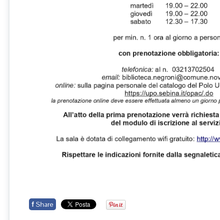
f
Share