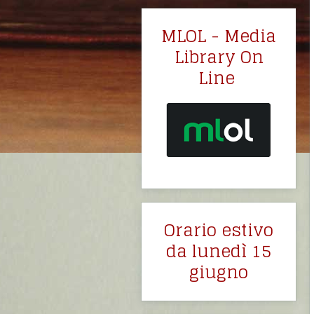
MLOL - Media
Library On
Line
Orario estivo
da lunedì 15
giugno