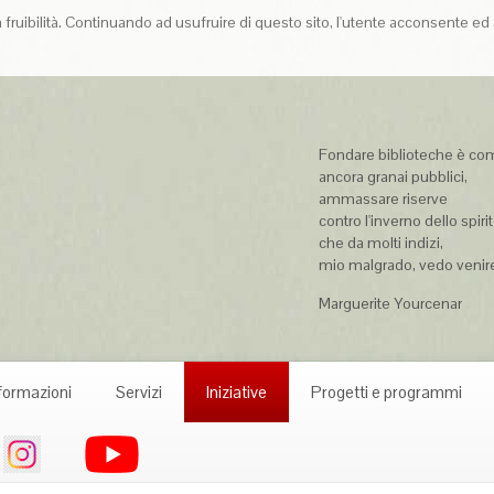
la fruibilità. Continuando ad usufruire di questo sito, l'utente acconsente ed 
Fondare biblioteche è com
ancora granai pubblici,
ammassare riserve
contro l'inverno dello spiri
che da molti indizi,
mio malgrado, vedo ven
Marguerite Yourcenar
formazioni
Servizi
Iniziative
Progetti e programmi