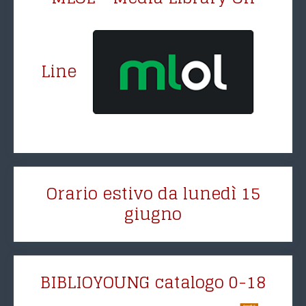
Line
Orario estivo da lunedì 15
giugno
BIBLIOYOUNG catalogo 0-18