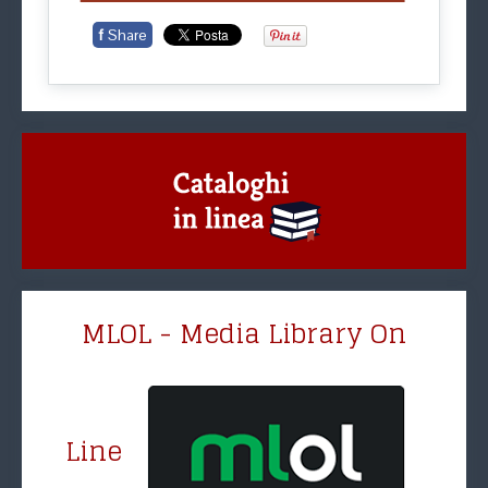
f
Share
MLOL - Media Library On
Line